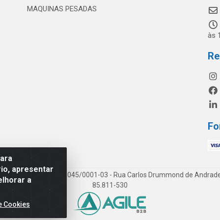
MAQUINAS PESADAS
às 
Re
Fo
para
io, apresentar
os LTDA - CNPJ 19.813.045/0001-03 - Rua Carlos Drummond de Andrade, 1
elhorar a
85.811-530
e Cookies