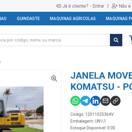
|
Já é cliente? - Entrar
Não é 
HAO
GUINDASTE
MAQUINAS AGRICOLAS
MAQUINAS P
0
JANELA MOVE
KOMATSU - P
Código: 12011025364V
Embalagem: UN\\1
Estoque Disponível: 0.00