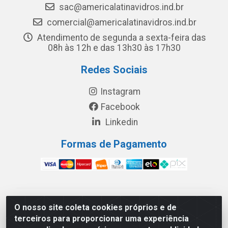
sac@americalatinavidros.ind.br
comercial@americalatinavidros.ind.br
Atendimento de segunda a sexta-feira das
08h às 12h e das 13h30 às 17h30
Redes Sociais
Instagram
Facebook
Linkedin
Formas de Pagamento
América Latina Indústria e Comércio de Vidros LTDA -
O nosso site coleta cookies próprios e de
CNPJ 19.813.045/0001-03 - Rua Carlos Drummond de
terceiros para proporcionar uma experiência
Andrade, 151 Núcleo Industrial III – Cascavel/PR - CEP