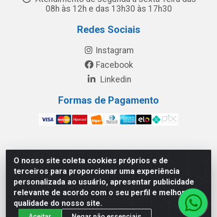
08h às 12h e das 13h30 às 17h30
Redes Sociais
Instagram
Facebook
Linkedin
Formas de Pagamento
América Latina Indústria e Comércio de Vidros LTDA -
O nosso site coleta cookies próprios e de
CNPJ 19.813.045/0001-03 - Rua Carlos Drummond de
terceiros para proporcionar uma experiência
Andrade, 151 Núcleo Industrial III – Cascavel/PR - CEP
personalizada ao usuário, apresentar publicidade
85.811-530
relevante de acordo com o seu perfil e melhorar a
qualidade do nosso site.
Aceitar
Negar não essenciais