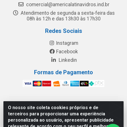
comercial@americalatinavidros.ind.br
Atendimento de segunda a sexta-feira das
08h às 12h e das 13h30 às 17h30
Redes Sociais
Instagram
Facebook
Linkedin
Formas de Pagamento
América Latina Indústria e Comércio de Vidros LTDA -
O nosso site coleta cookies próprios e de
CNPJ 19.813.045/0001-03 - Rua Carlos Drummond de
terceiros para proporcionar uma experiência
Andrade, 151 Núcleo Industrial III – Cascavel/PR - CEP
personalizada ao usuário, apresentar publicidade
85.811-530
relevante de acordo com o seu perfil e melhorar a