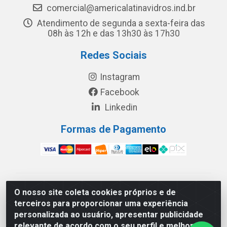
comercial@americalatinavidros.ind.br
Atendimento de segunda a sexta-feira das
08h às 12h e das 13h30 às 17h30
Redes Sociais
Instagram
Facebook
Linkedin
Formas de Pagamento
América Latina Indústria e Comércio de Vidros LTDA -
O nosso site coleta cookies próprios e de
CNPJ 19.813.045/0001-03 - Rua Carlos Drummond de
terceiros para proporcionar uma experiência
Andrade, 151 Núcleo Industrial III – Cascavel/PR - CEP
personalizada ao usuário, apresentar publicidade
85.811-530
relevante de acordo com o seu perfil e melhorar a