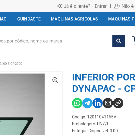
|
Já é cliente? - Entrar
Não é 
HAO
GUINDASTE
MAQUINAS AGRICOLAS
MAQUINAS P
2100 E CP2700
INFERIOR PO
DYNAPAC - CP
Código: 12011041165V
Embalagem: UN\\1
Estoque Disponível: 0.00