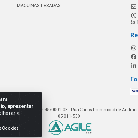
MAQUINAS PESADAS
às 
Re
Fo
para
io, apresentar
os LTDA - CNPJ 19.813.045/0001-03 - Rua Carlos Drummond de Andrade, 1
elhorar a
85.811-530
e Cookies