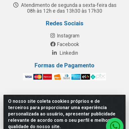
Atendimento de segunda a sexta-feira das
08h às 12h e das 13h30 às 17h30
Redes Sociais
Instagram
Facebook
Linkedin
Formas de Pagamento
América Latina Indústria e Comércio de Vidros LTDA -
O nosso site coleta cookies próprios e de
CNPJ 19.813.045/0001-03 - Rua Carlos Drummond de
terceiros para proporcionar uma experiência
Andrade, 151 Núcleo Industrial III – Cascavel/PR - CEP
personalizada ao usuário, apresentar publicidade
85.811-530
relevante de acordo com o seu perfil e melhorar a
qualidade do nosso site.