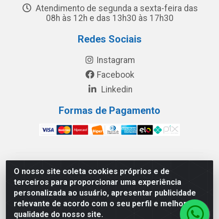
Atendimento de segunda a sexta-feira das
08h às 12h e das 13h30 às 17h30
Redes Sociais
Instagram
Facebook
Linkedin
Formas de Pagamento
América Latina Indústria e Comércio de Vidros LTDA -
O nosso site coleta cookies próprios e de
CNPJ 19.813.045/0001-03 - Rua Carlos Drummond de
terceiros para proporcionar uma experiência
Andrade, 151 Núcleo Industrial III – Cascavel/PR - CEP
personalizada ao usuário, apresentar publicidade
85.811-530
relevante de acordo com o seu perfil e melhorar a
qualidade do nosso site.