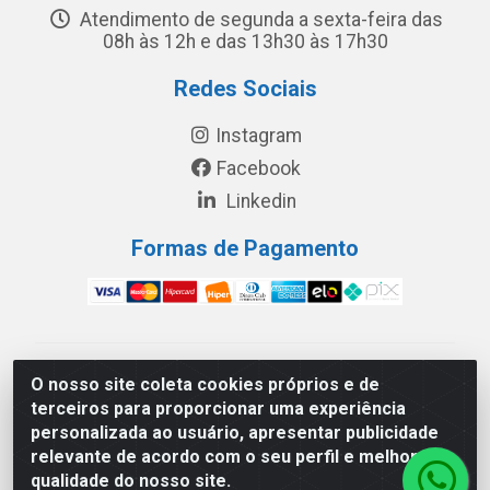
Atendimento de segunda a sexta-feira das
08h às 12h e das 13h30 às 17h30
Redes Sociais
Instagram
Facebook
Linkedin
Formas de Pagamento
América Latina Indústria e Comércio de Vidros LTDA -
O nosso site coleta cookies próprios e de
CNPJ 19.813.045/0001-03 - Rua Carlos Drummond de
terceiros para proporcionar uma experiência
Andrade, 151 Núcleo Industrial III – Cascavel/PR - CEP
personalizada ao usuário, apresentar publicidade
85.811-530
relevante de acordo com o seu perfil e melhorar a
qualidade do nosso site.