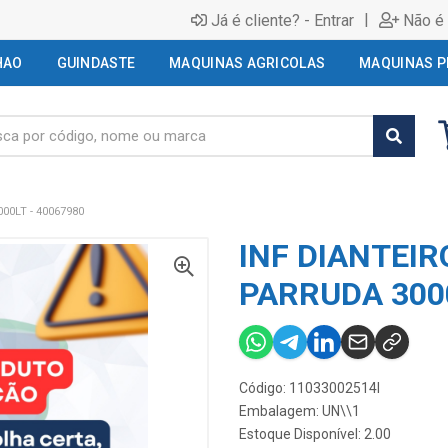
|
Já é cliente? - Entrar
Não é 
HAO
GUINDASTE
MAQUINAS AGRICOLAS
MAQUINAS P
00LT - 40067980
INF DIANTEIR
PARRUDA 3000
Código: 11033002514I
Embalagem: UN\\1
Estoque Disponível: 2.00