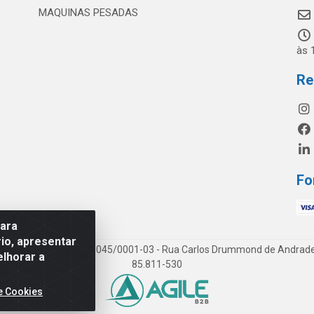
MAQUINAS PESADAS
às 
Re
Fo
para
io, apresentar
os LTDA - CNPJ 19.813.045/0001-03 - Rua Carlos Drummond de Andrade, 1
elhorar a
85.811-530
e Cookies