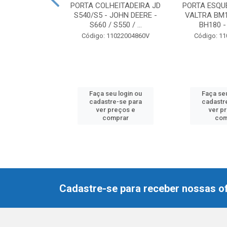
N DEERE - 3510
PORTA COLHEITADEIRA JD
PORTA ESQU
522 / 7450 -
S540/S5 - JOHN DEERE -
VALTRA BM1
07120
S660 / S550 / ...
BH180 - 
2022002060V
Código: 11022004860V
Código: 1
u login ou
Faça seu login ou
Faça seu
e-se para
cadastre-se para
cadastr
reços e
ver preços e
ver p
mprar
comprar
com
Cadastre-se para receber nossas of