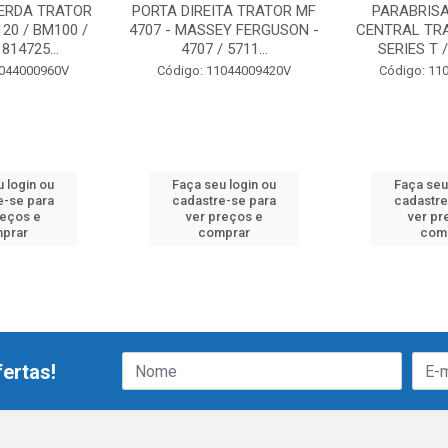
ERDA TRATOR
PORTA DIREITA TRATOR MF
PARABRISA
20 / BM100 /
4707 - MASSEY FERGUSON -
CENTRAL TR
814725...
4707 / 5711...
SERIES T / 
1044000960V
Código: 11044009420V
Código: 11
 login ou
Faça seu login ou
Faça seu
e-se para
cadastre-se para
cadastre
reços e
ver preços e
ver pr
prar
comprar
com
ertas!