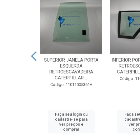
JANELA PORTA
SUPERIOR JANELA PORTA
INFERIOR PO
UERDA
ESQUERDA
RETROES
VADEIRA CASE
RETROESCAVADEIRA
CATERPILLA
N - ...
CATERPILLAR ...
Código: 1
1011039761V
Código: 11011005361V
u login ou
Faça seu login ou
Faça seu
e-se para
cadastre-se para
cadastr
reços e
ver preços e
ver p
mprar
comprar
com