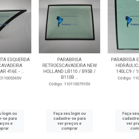
RTA ESQUERDA
PARABRISA
PARABRISA 
CAVADEIRA
RETROESCAVADEIRA NEW
HIDRÁULIC
R 416E - ...
HOLLAND LB110 / B95B /
140LC9 / 18
B110B ...
1011005365V
Código: 11
Código: 11011007910V
 login ou
Faça seu login ou
Faça seu
e-se para
cadastre-se para
cadastre
reços e
ver preços e
ver pr
prar
comprar
com