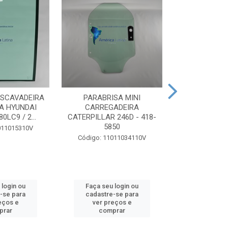
ESCAVADEIRA
PARABRISA MINI
SUPERIOR JA
A HYUNDAI
CARREGADEIRA
ESQU
0LC9 / 2...
CATERPILLAR 246D - 418-
RETROESCAVA
5850
580N -
011015310V
Código: 11011034110V
Código: 11
 login ou
Faça seu login ou
Faça seu 
-se para
cadastre-se para
cadastre
eços e
ver preços e
ver pr
prar
comprar
comp