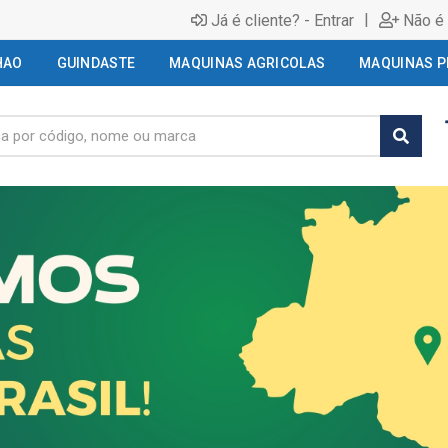
|
Já é cliente? - Entrar
Não é 
HAO
GUINDASTE
MAQUINAS AGRICOLAS
MAQUINAS P