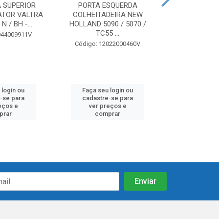
 SUPERIOR
PORTA ESQUERDA
PORTA - JOHN 
ATOR VALTRA
COLHEITADEIRA NEW
/ 3520 / 35
N / BH -...
HOLLAND 5090 / 5070 /
H207
TC55 ...
044009911V
Código: 12
Código: 12022000460V
 login ou
Faça seu login ou
Faça seu 
-se para
cadastre-se para
cadastre
eços e
ver preços e
ver pr
prar
comprar
comp