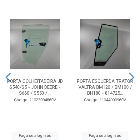
PORTA COLHEITADEIRA JD
PORTA ESQUERDA TRATOR
S540/S5 - JOHN DEERE -
VALTRA BM120 / BM100 /
S660 / S550 / ...
BH180 - 814725...
Código: 11022004860V
Código: 11044000960V
Faça seu login ou
Faça seu login ou